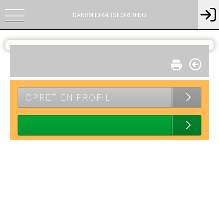
DARUM IDRÆTSFORENING
OPRET EN PROFIL