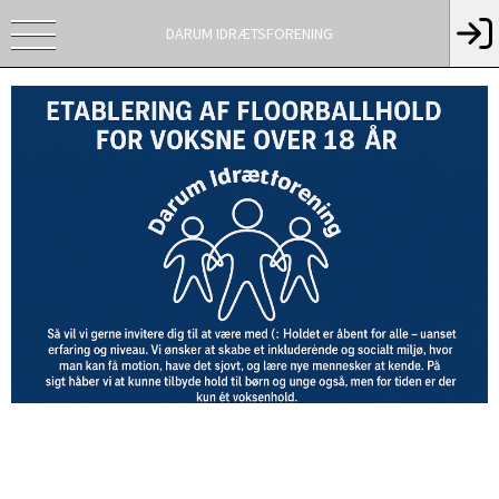
DARUM IDRÆTSFORENING